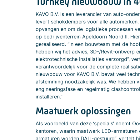
Turnkey nieuwbouw in 
KAVO B.V. is een leverancier van auto-onderd
levert schokdempers voor alle automerken. 
opvangen en om de logistieke processen ver
op bedrijventerrein Apeldoorn Noord II. Hie
gerealiseerd. “In een bouwteam met de hoo
hebben wij het advies, 3D-/Revit-ontwerp 
elektrotechnische installaties verzorgd”, ve
verantwoordelijk voor de complete realisatie
nieuwbouw voor KAVO B.V. bevat veel techn
afstemming noodzakelijk was. We hebben ve
engineeringsfase en regelmatig clashcontro
installeren.”
Maatwerk oplossingen
Als voorbeeld van deze ‘specials’ noemt Oo
kantoren, waarin maatwerk LED-armaturen en
armaturen worden DALI-gestuurd”, vertelt 