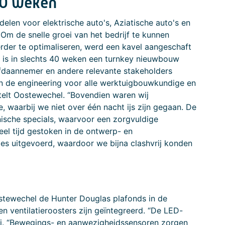
40 weken
elen voor elektrische auto's, Aziatische auto's en
Om de snelle groei van het bedrijf te kunnen
der te optimaliseren, werd een kavel aangeschaft
r is in slechts 40 weken een turnkey nieuwbouw
fdaannemer en andere relevante stakeholders
en de engineering voor alle werktuigbouwkundige en
rtelt Oostewechel. “Bovendien waren wij
, waarbij we niet over één nacht ijs zijn gegaan. De
ische specials, waarvoor een zorgvuldige
el tijd gestoken in de ontwerp- en
les uitgevoerd, waardoor we bijna clashvrij konden
stewechel de Hunter Douglas plafonds in de
 ventilatieroosters zijn geïntegreerd. “De LED-
hij. “Bewegings- en aanwezigheidssensoren zorgen