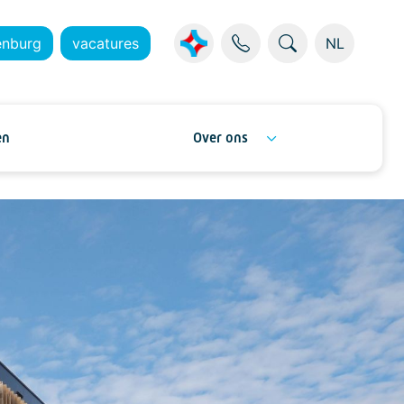
enburg
vacatures
NL
en
Over ons