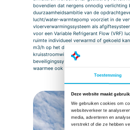
bovendien dat nergens onnodig verlichting b
duurzaamheidsambitie van de opdrachtgever
lucht/water-warmtepomp voorziet in de ver
vloerverwarmingssysteem als afgiftesystee
voor een Variable Refrigerant Flow (VRF) 
ruimte individueel verwarmd of gekoeld ka
m3/h op het dak van de nieuwbouw voorziet 
kruisstroomwisselaar voor een efficiënte w
beveiligingssysteem aangelegd met op afst
waarmee ook de veiligheid in én rond de n
Toestemming
Deze website maakt gebruik
We gebruiken cookies om cont
websiteverkeer te analyseren
media, adverteren en analys
verstrekt of die ze hebben v