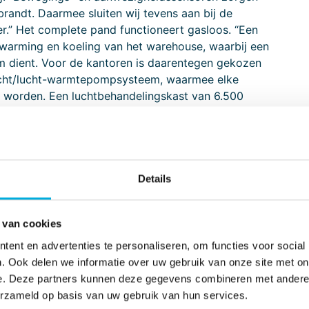
randt. Daarmee sluiten wij tevens aan bij de
.” Het complete pand functioneert gasloos. “Een
warming en koeling van het warehouse, waarbij een
m dient. Voor de kantoren is daarentegen gekozen
lucht/lucht-warmtepompsysteem, waarmee elke
n worden. Een luchtbehandelingskast van 6.500
in de verse luchttoevoer, waarbij een
armteterugwinning zorgt. “Ook is een hoogwaardig
and bestuurbare Pan/Tilt/Zoom (PTZ) camera’s,
ieuwbouw wordt geborgd.”
Details
 van cookies
ent en advertenties te personaliseren, om functies voor social
. Ook delen we informatie over uw gebruik van onze site met on
e. Deze partners kunnen deze gegevens combineren met andere i
erzameld op basis van uw gebruik van hun services.