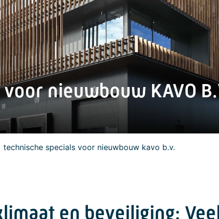
s voor nieuwbouw KAVO B.
technische specials voor nieuwbouw kavo b.v.
klimaat en beveiliging: Vee