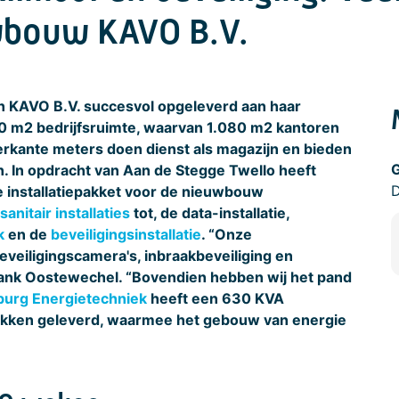
uwbouw KAVO B.V.
an KAVO B.V. succesvol opgeleverd aan haar
0 m2 bedrijfsruimte, waarvan 1.080 m2 kantoren
rkante meters doen dienst als magazijn en bieden
G
. In opdracht van Aan de Stegge Twello heeft
D
e installatiepakket voor de nieuwbouw
sanitair installaties
tot, de data-installatie,
k
en de
beveiligingsinstallatie
. “Onze
eveiligingscamera's, inbraakbeveiliging en
Frank Oostewechel. “Bovendien hebben wij het pand
burg Energietechniek
heeft een 630 KVA
kken geleverd, waarmee het gebouw van energie