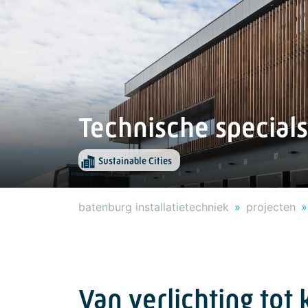
Technische special
Sustainable Cities
batenburg installatietechniek
projecten
Van verlichting tot 