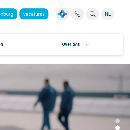
enburg
vacatures
NL
en
Over ons