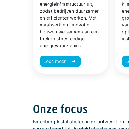
energieinfrastructuur uit,
kli
zodat bedrijven duurzamer
en
en efficiënter werken. Met
gro
maatwerk en innovatie
van
bouwen we samen aan een
opt
toekomstbestendige
ins
energievoorziening.
Lees meer
L
Onze focus
Batenburg Installatietechniek ontwerpt en i
van vastgoed
tot de
elektrificatie van zwa