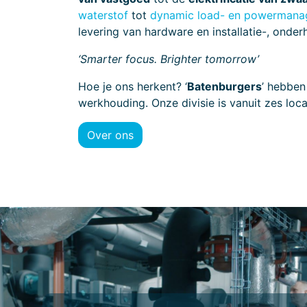
waterstof
tot
dynamic load- en powerman
levering van hardware en installatie-, ond
‘Smarter focus. Brighter tomorrow’
Hoe je ons herkent? ‘
Batenburgers
’ hebben
werkhouding. Onze divisie is vanuit zes loca
Over ons