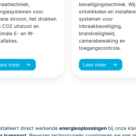
maattechniek,
beveiligingstechniek. Wij
ergiesystemen voor
ontwikkelen en installer
ene stroom, het drukken
systemen voor
 CO2 uitstoot en
inbraakbeveiliging,
imale E- en W-
brandveiligheid,
tallaties.
camerabewaking en
toegangscontrole.
ees meer
Lees meer
nstalleert direct werkende
energieoplossingen
bij onze kl
ar transport
. Bewezen technologieën combineren we met n