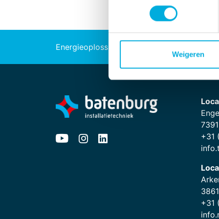
Energieoplossingen
Industriële au
Weigeren
Loca
Enge
7391
+31 
info
Loca
Arke
3861
+31 
info