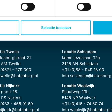
tomatisering
Werken bij
Selectie toestaan
tie Twello
Locatie Schiedam
lenburgstraat 21
Kommiezenlaan 32a
 AM Twello
3125 AN Schiedam
(0)571 - 279 000
+31 (0)88 - 949 18 00
.twello@batenburg.nl
info.schiedam@batenburg.
tie Nijkerk
Locatie Waalwijk
rpoort 18
Schutweg 13b
 PS Nijkerk
5145 NP Waalwijk
(0)33 - 456 01 60
+31 (0)416 - 74 50 74
.nijkerk@batenburg.nl
info.waalwijk@batenburg.n