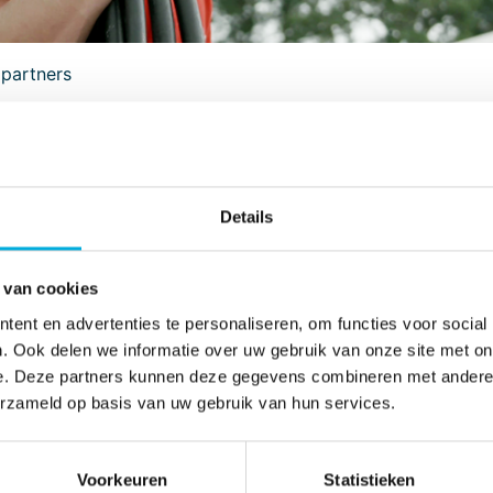
partners
ijk te blijven ontwikkelen. Dit doen wij onder andere door
Details
n ontwikkelen wij ons nog meer in de installatiebranche 
 van cookies
ent en advertenties te personaliseren, om functies voor social
. Ook delen we informatie over uw gebruik van onze site met on
n verschillende bedrijven in groen- en vastgoedonderhoud
e. Deze partners kunnen deze gegevens combineren met andere i
gebied van totaalinstallaties. Batenburg Installatietechniek
erzameld op basis van uw gebruik van hun services.
t concept.
Voorkeuren
Statistieken