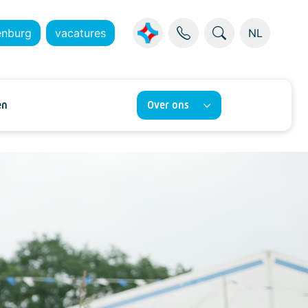
enburg
vacatures
NL
en
Over ons