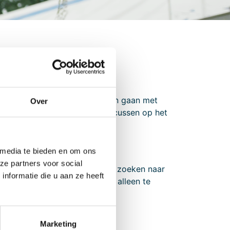
 middel van partnerschappen aan gaan met
Over
en kunnen we ons nog beter focussen op het
 media te bieden en om ons
ze partners voor social
. Het draait hierbij om samen zoeken naar
nformatie die u aan ze heeft
 levert zijn aandeel door niet alleen te
Marketing