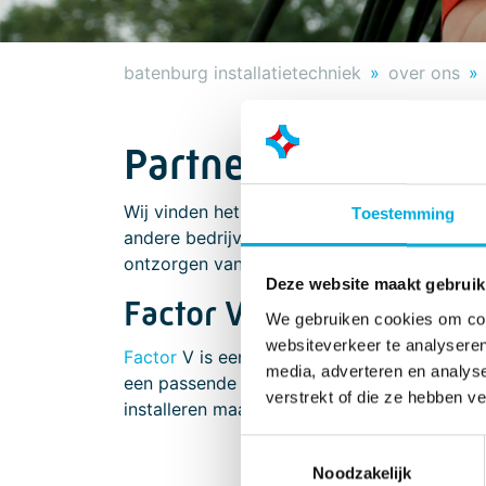
batenburg installatietechniek
over ons
Partners
Wij vinden het belangrijk ons zoveel mogel
Toestemming
andere bedrijven. Door deze partnerschappe
ontzorgen van onze klanten.
Deze website maakt gebruik
Factor V
We gebruiken cookies om cont
websiteverkeer te analyseren
Factor
V is een samenwerkingsverband tusse
media, adverteren en analys
een passende oplossing voor de klant op het 
verstrekt of die ze hebben v
installeren maar ook mee te denken over he
Toestemmingsselectie
Noodzakelijk