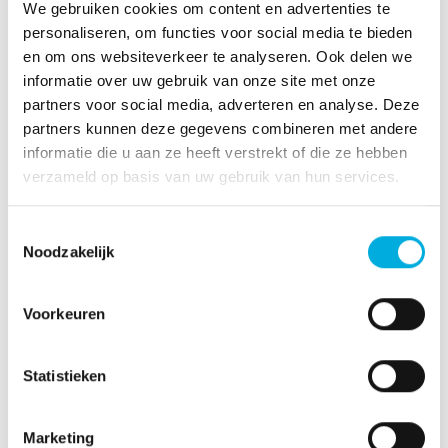
We gebruiken cookies om content en advertenties te
personaliseren, om functies voor social media te bieden
en om ons websiteverkeer te analyseren. Ook delen we
informatie over uw gebruik van onze site met onze
Camerasystemen
partners voor social media, adverteren en analyse. Deze
partners kunnen deze gegevens combineren met andere
Camera’s zijn grootverbruikers van bandbreedte.
informatie die u aan ze heeft verstrekt of die ze hebben
In die hoedanigheid brengen camera’s dan ook
verzameld op basis van uw gebruik van hun services.
specifieke uitdagingen met zich mee op het
gebied van netwerkontwerp, -inrichting en -
beheer. Multi-site en multi-camera omgevingen
Toestemmingsselectie
zijn voor ons uitdagingen waar wij ons dagelijks
Noodzakelijk
mee bezig houden.
Voorkeuren
In het totale proces, van projectering tot
realisatie en oplevering, ondersteunen en
ontzorgen we u met onze expertise en ervaring.
Statistieken
U deelt in onze kennis van de wet- en
regelgeving en van de organisatorische aspecten
rondom de uitvoering van efficiënt
Marketing