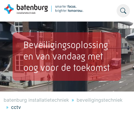
Beveiligingsoplossing
en van vandaag met
oog voor de toekomst
batenburg installatietechniek
beveiligingstechniek
cctv