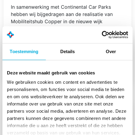
In samenwerking met Continental Car Parks
hebben wij bijgedragen aan de realisatie van
Mobiliteitshub Copper in de nieuwe wijk
BLOSSEM in Breda. Deze vijflaagse
parkeergarage biedt ruimte aan 390 voertuigen
en commerciële ruimten op de begane grond, en
vormt zo een centraal knooppunt voor duurzame
Toestemming
Details
Over
mobiliteit in de wijk.
Deze website maakt gebruik van cookies
Lees meer
We gebruiken cookies om content en advertenties te
personaliseren, om functies voor social media te bieden
en om ons websiteverkeer te analyseren. Ook delen we
informatie over uw gebruik van onze site met onze
partners voor social media, adverteren en analyse. Deze
partners kunnen deze gegevens combineren met andere
informatie die u aan ze heeft verstrekt of die ze hebben
verzameld op basis van uw gebruik van hun services.