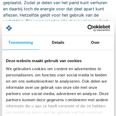
geplaatst. Zodat je delen van het pand kunt verhuren
en daarbij toch de energie voor dat deel apart kunt
aflezen. Hetzelfde geldt voor het gebruik van de
verlichting. Die voorwaarden zijn dus nu al gecreëerd,
zodat je later geen kunstgrepen hoeft uit te halen. Wel
zo prettig.”
Toestemming
Details
Over
Op de terugweg
Op de terugweg hebben Henk en Fred veel te
bespreken. HENK: “Wat handig om alles in 3D te
Deze website maakt gebruik van cookies
tekenen voordat je begint. Zo kun je eventuele foutjes
We gebruiken cookies om content en advertenties te
er vroegtijdig uithalen.” DAAN: “Ik ben ook wel onder
personaliseren, om functies voor social media te bieden
de indruk van de keuze voor verschillende
en om ons websiteverkeer te analyseren. Ook delen we
warmtepompen. Daardoor schakel je werkplaats en
informatie over uw gebruik van onze site met onze
kantoor apart van elkaar. In de werkplaats hoeft het
partners voor social media, adverteren en analyse. Deze
niet zo snel warm te worden, maar in de kantoren
partners kunnen deze gegevens combineren met andere
natuurlijk wel. Dat los je zo eenvoudig op.”
informatie die u aan ze heeft verstrekt of die ze hebben
verzameld op basis van uw gebruik van hun services.
HENK: “Zou niks voor mij zijn. Ik wil het thuis in mijn