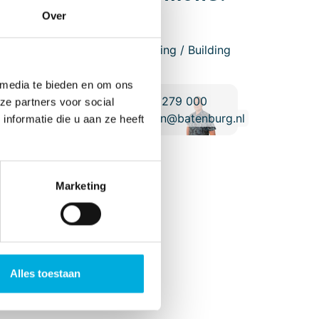
Over
Herwin Fekken
Manager Engineering / Building
taat
Automation
 media te bieden en om ons
+31 (0)571 - 279 000
ze partners voor social
herwin.fekken@batenburg.nl
nformatie die u aan ze heeft
Marketing
.
Alles toestaan