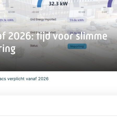
f 2026: tijd voor slimme
ring
acs verplicht vanaf 2026
6 worden Gebouwautomatiserings- en Controlesystemen (GA
tallatievermogen vanaf 290 kW. In 2030 daalt deze grens na