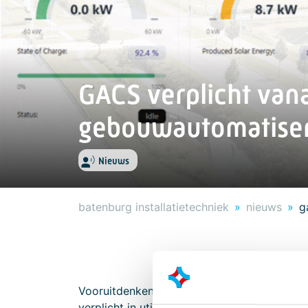
GACS verplicht vana
gebouwautomatise
Nieuws
batenburg installatietechniek
nieuws
g
Vooruitdenken loont. Vanaf 1 januari 202
verplicht in utiliteitsgebouwen met een ins