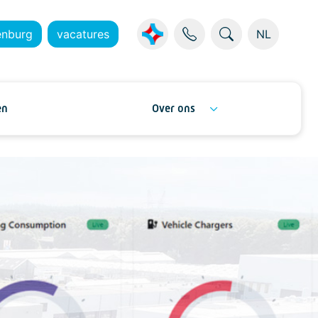
enburg
vacatures
NL
en
Over ons