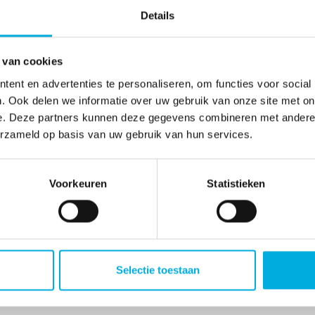
Details
grip te krijgen op energie, comfort en regelgeving. GACS
veiliging en energiemanagement in één slim systeem. Zo onts
 van cookies
ies wat nodig is in een snel veranderende markt.
ent en advertenties te personaliseren, om functies voor social
. Ook delen we informatie over uw gebruik van onze site met on
e. Deze partners kunnen deze gegevens combineren met andere i
p het Besluit bouwwerken leefomgeving (Bbl). Het is een
erzameld op basis van uw gebruik van hun services.
 te verbeteren, risico’s te beperken en vastgoedwaarde te
Voorkeuren
Statistieken
 monitoring, zorgen we voor een toekomstbestendig
ver juridische aspecten zoals EPBD, de informatieplicht
nze aanpak
of plan direct een quickscan met onze experts
Selectie toestaan