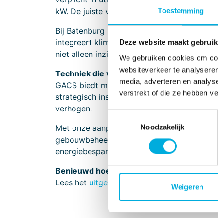
kW. De juiste voorbereiding begint nu.
Toestemming
Bij Batenburg helpen we vastgoedeigenaren 
integreert klimaatregeling, verlichting, be
Deze website maakt gebruik
niet alleen inzicht, maar ook controle, prec
We gebruiken cookies om cont
websiteverkeer te analyseren
Techniek die verder gaat dan compliance
media, adverteren en analys
GACS biedt meer dan alleen een antwoord o
verstrekt of die ze hebben v
strategisch instrument om energieprestaties
verhogen.
Toestemmingsselectie
Noodzakelijk
Met onze aanpak, van energiesimulatie tot
gebouwbeheer. Daarbij denken we ook mee o
energiebesparing en cybersecurity.
Benieuwd hoe je gebouw ervoor staat?
Lees het
uitgebreide artikel over GACS
en o
Weigeren