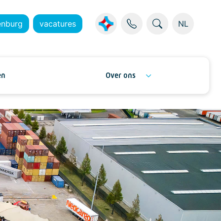
enburg
vacatures
NL
en
Over ons