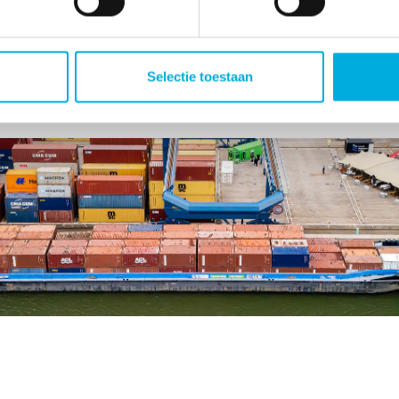
:55. Hier vertelt onze collega Thomas Hooijman alles over 
an energiemanagement met
Batenburg Nexus
.
Selectie toestaan