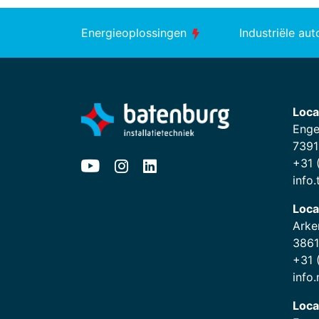
Energieoplossingen
Industriële au
Loca
Enge
7391
+31 
info
Loca
Arke
3861
+31 
info
Loca