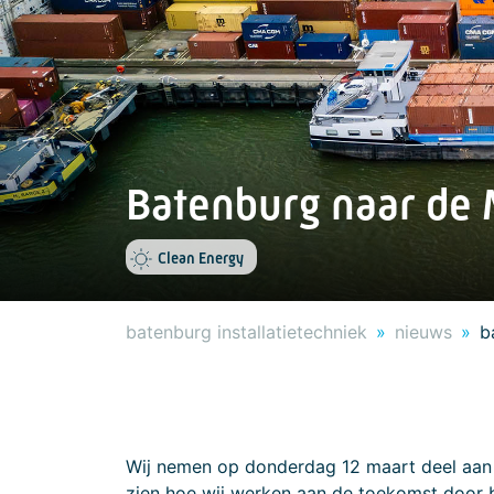
Batenburg naar de 
Clean Energy
batenburg installatietechniek
nieuws
b
Wij nemen op donderdag 12 maart deel aan 
zien hoe wij werken aan de toekomst door 