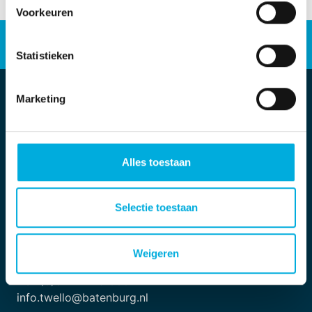
Voorkeuren
Energieoplossingen
Industriële automatisering
Werken bij
Statistieken
Marketing
Alles toestaan
Selectie toestaan
Locatie Twello
Engelenburgstraat 21
Weigeren
7391 AM Twello
+31 (0)571 - 279 000
info.twello@batenburg.nl