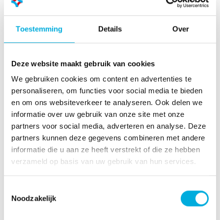
+31 (0)571 - 27 90 00
Toestemming
Details
Over
gerard.van.dalen@batenburg.nl
Product highlights
Deze website maakt gebruik van cookies
We gebruiken cookies om content en advertenties te
Duurzaam
personaliseren, om functies voor social media te bieden
Efficiënt energie verbruik
en om ons websiteverkeer te analyseren. Ook delen we
Verwarmen en koelen
informatie over uw gebruik van onze site met onze
partners voor social media, adverteren en analyse. Deze
partners kunnen deze gegevens combineren met andere
Meer van onze projecten?
informatie die u aan ze heeft verstrekt of die ze hebben
verzameld op basis van uw gebruik van hun services.
Toestemmingsselectie
Noodzakelijk