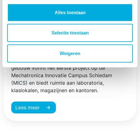
Alles toestaan
Gasloos nieuwbouwpand voor Metrohm
Applikon
Selectie toestaan
In opdracht van Systabo werkt Batenburg
Installatietechniek aan de realisatie van het
Weigeren
nieuwe pand Omega van Metrohm Applikon. Dit
gebouw vormt het eerste project op de
Mechatronica Innovatie Campus Schiedam
(MICS) en biedt ruimte aan laboratoria,
klaslokalen, magazijnen en kantoren.
Lees meer