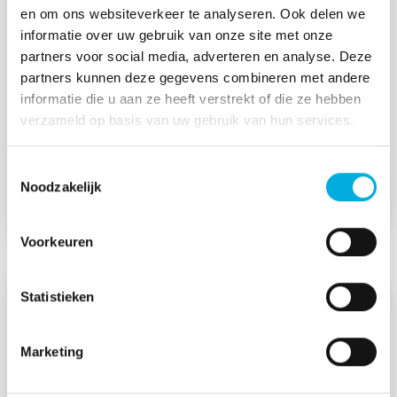
In opdracht van Gemeente Zwolle heeft
en om ons websiteverkeer te analyseren. Ook delen we
Batenburg Installatietechniek, samen met
informatie over uw gebruik van onze site met onze
Groothuis Bouwgroep, twee bestaande
partners voor social media, adverteren en analyse. Deze
gebouwen verduurzaamd: het voormalig
partners kunnen deze gegevens combineren met andere
schoolgebouw aan de Zerboltstraat 63 en de
informatie die u aan ze heeft verstrekt of die ze hebben
sportzaal aan de Gouwe 10. Beide panden zijn
verzameld op basis van uw gebruik van hun services.
toekomstbestendig gerenoveerd met slimme,
energiezuinige installaties.
Toestemmingsselectie
Noodzakelijk
Lees meer
Voorkeuren
Statistieken
Marketing