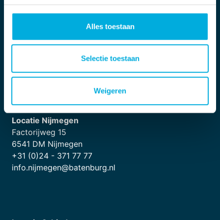
7391 AM Twello
+31 (0)571 - 279 000
Alles toestaan
info.twello@batenburg.nl
Locatie Nijkerk
Selectie toestaan
Arkerpoort 18
3861 PS Nijkerk
+31 (0)33 - 456 01 60
Weigeren
info.nijkerk@batenburg.nl
Locatie Nijmegen
Factorijweg 15
6541 DM Nijmegen
+31 (0)24 - 371 77 77
info.nijmegen@batenburg.nl