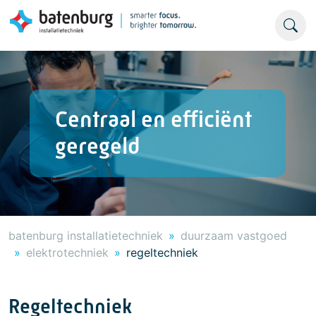
Centraal en efficiënt
geregeld
batenburg installatietechniek
duurzaam vastgoed
elektrotechniek
regeltechniek
Regeltechniek